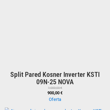
Split Pared Kosner Inverter KSTI
09N-25 NOVA
1.000,00
€
El
El
900,00
€
precio
precio
Oferta
original
actual