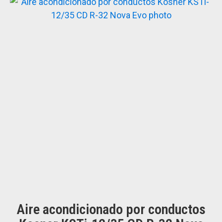
era:
es:
1.000,00 €.
900,00 €.
Aire acondicionado por conductos