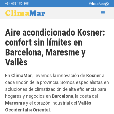
+34 633 180 808
WhatsApp
Clima
Mar
Aire acondicionado Kosner:
сonfort sin límites en
Barcelona, Maresme y
Vallès
En
ClimaMar
, llevamos la innovación de
Kosner
a
cada rincón de la provincia. Somos especialistas en
soluciones de climatización de alta eficiencia para
hogares y negocios en
Barcelona
, la costa del
Maresme
y el corazón industrial del
Vallès
Occidental и Oriental
.