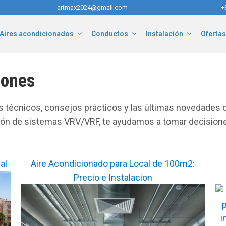
artmax2024@gmail.com
+
Aires acondicionados
Conductos
Instalación
Ofertas
iones
os técnicos, consejos prácticos y las últimas novedades
ción de sistemas VRV/VRF, te ayudamos a tomar decisione
al
Aire Acondicionado para Local de 100m2:
Precio e Instalacion