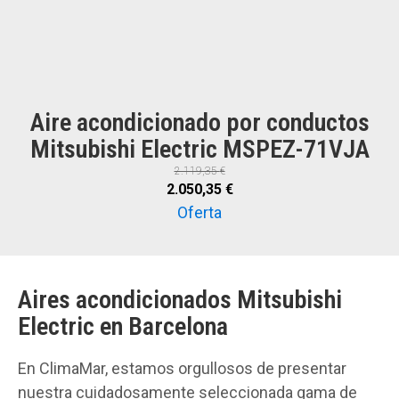
Aire acondicionado por conductos
Mitsubishi Electric MSPEZ-71VJA
2.119,35
€
El
El
2.050,35
€
precio
precio
Oferta
original
actual
era:
es:
2.119,35 €.
2.050,35 €.
Aires acondicionados Mitsubishi
Electric en Barcelona
En ClimaMar, estamos orgullosos de presentar
nuestra cuidadosamente seleccionada gama de