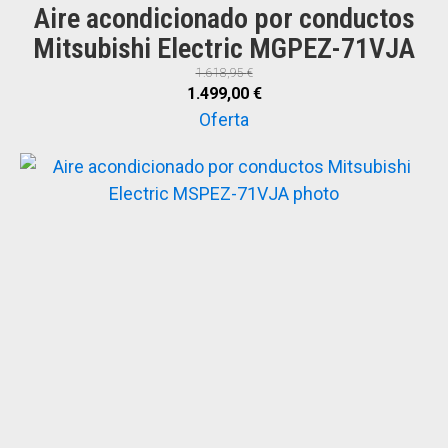
Aire acondicionado por conductos
Mitsubishi Electric MGPEZ-71VJA
1.618,95
€
El
El
1.499,00
€
precio
precio
Oferta
original
actual
era:
es:
1.618,95 €.
1.499,00 €.