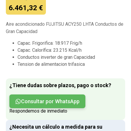
El
El
6.461,32
€
precio
precio
Aire acondicionado FUJITSU ACY250 LHTA Conductos de
original
actual
Gran Capacidad
era:
es:
Capac. Frigorifica: 18.917 Frig/h
6.990,00 €.
6.461,32 €.
Capac. Calorífica: 23.215 Kcal/h
Conductos inverter de gran Capacidad
Tension de alimentacion trifasica
¿Tiene dudas sobre plazos, pago o stock?
Consultar por WhatsApp
Respondemos de inmediato
¿Necesita un cálculo a medida para su