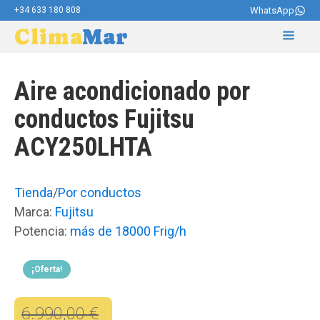
+34 633 180 808
WhatsApp
Clima
Mar
Aire acondicionado por
conductos Fujitsu
ACY250LHTA
Tienda
/
Por conductos
Marca:
Fujitsu
Potencia:
más de 18000 Frig/h
¡Oferta!
6.990,00
€