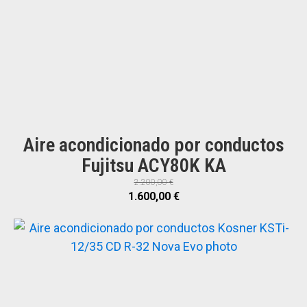
Aire acondicionado por conductos
Fujitsu ACY80K KA
2.200,00
€
El
El
1.600,00
€
precio
precio
original
actual
era:
es:
2.200,00 €.
1.600,00 €.