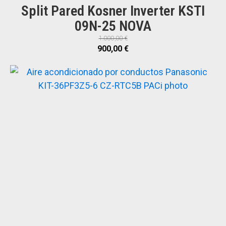
Split Pared Kosner Inverter KSTI
09N-25 NOVA
1.000,00
€
El
El
900,00
€
precio
precio
original
actual
era:
es:
1.000,00 €.
900,00 €.