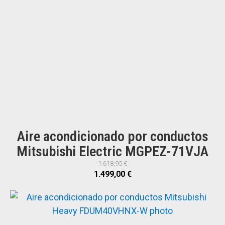
Aire acondicionado por conductos
Mitsubishi Electric MGPEZ-71VJA
1.618,95
€
El
El
1.499,00
€
precio
precio
original
actual
era:
es:
1.618,95 €.
1.499,00 €.