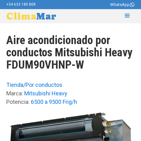
+34 633 180 808
WhatsApp
Clima
Mar
Aire acondicionado por
conductos Mitsubishi Heavy
FDUM90VHNP-W
Tienda
/
Por conductos
Marca:
Mitsubishi Heavy
Potencia:
6500 a 9500 Frig/h